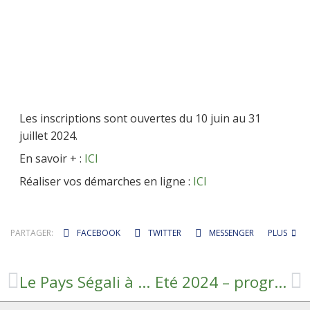
Les inscriptions sont ouvertes du 10 juin au 31
juillet 2024.
En savoir + :
ICI
Réaliser vos démarches en ligne :
ICI
PARTAGER:
FACEBOOK
TWITTER
MESSENGER
PLUS
Le Pays Ségali à vélo | Programme Itinérance #2 Juin 2024
Eté 2024 – programme du centre aéré