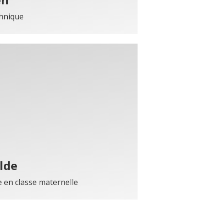
hnique
lde
e en classe maternelle