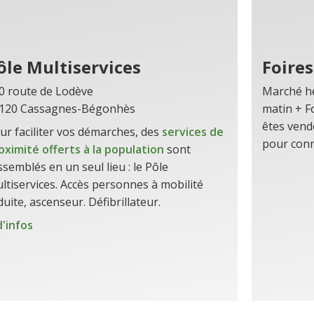
ôle Multiservices
Foire
0 route de Lodève
Marché he
120 Cassagnes-Bégonhès
matin + Fo
êtes vend
ur faciliter vos démarches, des
services de
pour conn
oximité offerts à la population
sont
ssemblés en un seul lieu : le Pôle
ltiservices. Accès personnes à mobilité
duite, ascenseur. Défibrillateur.
d'infos