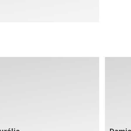
urélie
Dami