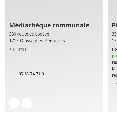
Médiathèque communale
P
330 route de Lodève
33
12120 Cassagnes-Bégonhès
12
+ d'infos
Po
pr
ra
Mu
05 65 74 71 01
ré
+ 