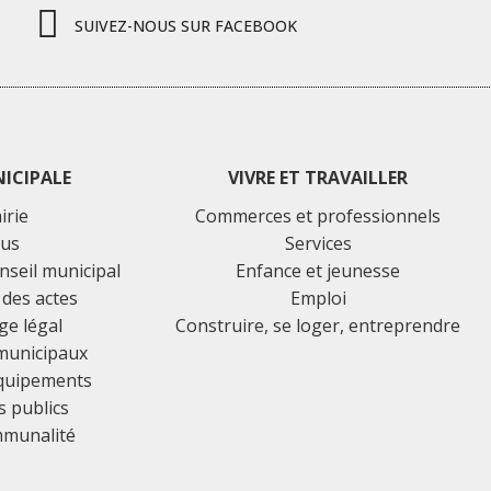
SUIVEZ-NOUS SUR FACEBOOK
NICIPALE
VIVRE ET TRAVAILLER
irie
Commerces et professionnels
lus
Services
nseil municipal
Enfance et jeunesse
 des actes
Emploi
ge légal
Construire, se loger, entreprendre
 municipaux
équipements
 publics
mmunalité