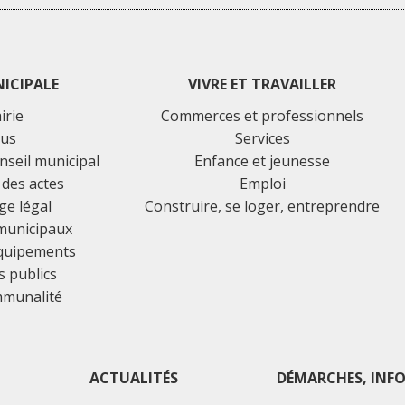
NICIPALE
VIVRE ET TRAVAILLER
irie
Commerces et professionnels
lus
Services
nseil municipal
Enfance et jeunesse
 des actes
Emploi
ge légal
Construire, se loger, entreprendre
 municipaux
équipements
 publics
mmunalité
ACTUALITÉS
DÉMARCHES, INFO