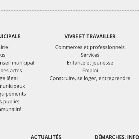
NICIPALE
VIVRE ET TRAVAILLER
irie
Commerces et professionnels
lus
Services
nseil municipal
Enfance et jeunesse
 des actes
Emploi
ge légal
Construire, se loger, entreprendre
 municipaux
équipements
 publics
mmunalité
ACTUALITÉS
DÉMARCHES, INFO