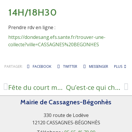
14H/18H30
Prendre rdv en ligne :
https://dondesang.efs.sante.fr/trouver-une-
collecte?ville=CASSAGNES%20BEGONHES
PARTAGER:
FACEBOOK
TWITTER
MESSENGER
PLUS
Fête du court métrage
Qu’est-ce qui change dans les communes de moins de 1 000 habitants ? Élections municipales 2026
Mairie de Cassagnes-Bégonhès
330 route de Lodève
12120 CASSAGNES-BÉGONHÈS