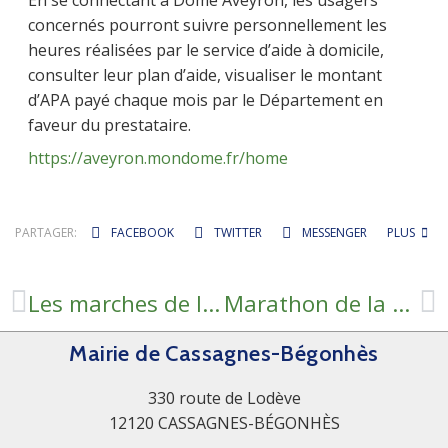
En se connectant à Dôme Aveyron, les usagers
concernés pourront suivre personnellement les
heures réalisées par le service d’aide à domicile,
consulter leur plan d’aide, visualiser le montant
d’APA payé chaque mois par le Département en
faveur du prestataire.
https://aveyron.mondome.fr/home
PARTAGER:
FACEBOOK
TWITTER
MESSENGER
PLUS
Les marches de l’église retrouvent éclat et sécurité
Marathon de la Biodiversité
Mairie de Cassagnes-Bégonhès
330 route de Lodève
12120 CASSAGNES-BÉGONHÈS