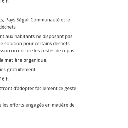
16 h.
ets, Pays Ségali Communauté et le
déchets.
ent aux habitants ne disposant pas
ne solution pour certains déchets
isson ou encore les restes de repas.
 la matière organique.
ués gratuitement.
16 h.
ettront d’adopter facilement ce geste
re les efforts engagés en matière de