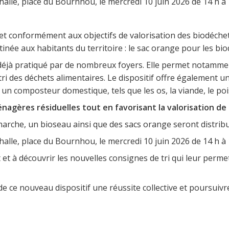
alle, place du Bournhou, le mercredi 10 juin 2026 de 14 h à 
s et conformément aux objectifs de valorisation des biodéch
née aux habitants du territoire : le sac orange pour les bio
l déjà pratiqué par de nombreux foyers. Elle permet notamm
ri des déchets alimentaires. Le dispositif offre également u
un composteur domestique, tels que les os, la viande, le po
énagères résiduelles tout en favorisant la valorisation de
marche, un bioseau ainsi que des sacs orange seront distrib
alle, place du Bournhou, le mercredi 10 juin 2026 de 14 h à 
 et à découvrir les nouvelles consignes de tri qui leur perm
de ce nouveau dispositif une réussite collective et poursuiv